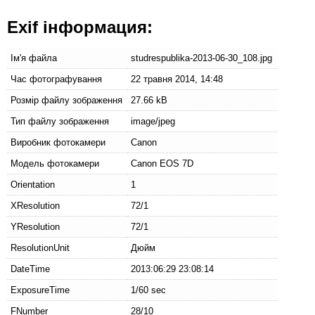
Exif інформация:
Ім'я файла
studrespublika-2013-06-30_108.jpg
Час фотографування
22 травня 2014, 14:48
Розмір файлу зображення
27.66 kB
Тип файлу зображення
image/jpeg
Виробник фотокамери
Canon
Модель фотокамери
Canon EOS 7D
Orientation
1
XResolution
72/1
YResolution
72/1
ResolutionUnit
Дюйм
DateTime
2013:06:29 23:08:14
ExposureTime
1/60 sec
FNumber
28/10