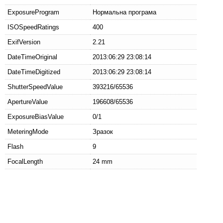
ExposureProgram
Нормальна програма
ISOSpeedRatings
400
ExifVersion
2.21
DateTimeOriginal
2013:06:29 23:08:14
DateTimeDigitized
2013:06:29 23:08:14
ShutterSpeedValue
393216/65536
ApertureValue
196608/65536
ExposureBiasValue
0/1
MeteringMode
Зразок
Flash
9
FocalLength
24 mm