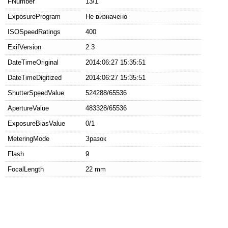
FNumber
13/1
ExposureProgram
Не визначено
ISOSpeedRatings
400
ExifVersion
2.3
DateTimeOriginal
2014:06:27 15:35:51
DateTimeDigitized
2014:06:27 15:35:51
ShutterSpeedValue
524288/65536
ApertureValue
483328/65536
ExposureBiasValue
0/1
MeteringMode
Зразок
Flash
9
FocalLength
22 mm