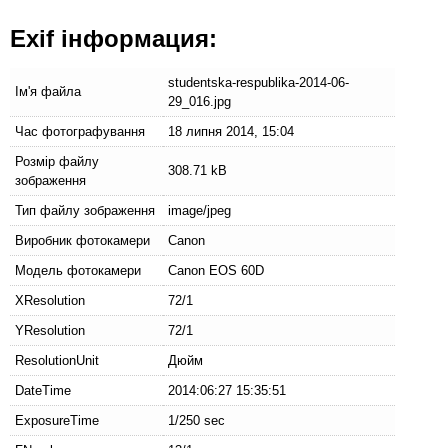
Exif інформация:
studentska-respublika-2014-06-
Ім'я файла
29_016.jpg
Час фотографування
18 липня 2014, 15:04
Розмір файлу
308.71 kB
зображення
Тип файлу зображення
image/jpeg
Виробник фотокамери
Canon
Модель фотокамери
Canon EOS 60D
XResolution
72/1
YResolution
72/1
ResolutionUnit
Дюйм
DateTime
2014:06:27 15:35:51
ExposureTime
1/250 sec