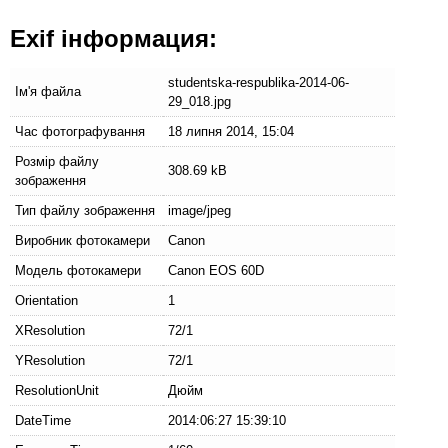
Exif інформация:
studentska-respublika-2014-06-
Ім'я файла
29_018.jpg
Час фотографування
18 липня 2014, 15:04
Розмір файлу
308.69 kB
зображення
Тип файлу зображення
image/jpeg
Виробник фотокамери
Canon
Модель фотокамери
Canon EOS 60D
Orientation
1
XResolution
72/1
YResolution
72/1
ResolutionUnit
Дюйм
DateTime
2014:06:27 15:39:10