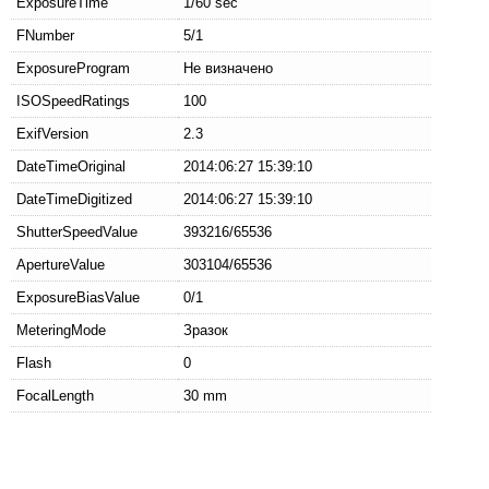
ExposureTime
1/60 sec
FNumber
5/1
ExposureProgram
Не визначено
ISOSpeedRatings
100
ExifVersion
2.3
DateTimeOriginal
2014:06:27 15:39:10
DateTimeDigitized
2014:06:27 15:39:10
ShutterSpeedValue
393216/65536
ApertureValue
303104/65536
ExposureBiasValue
0/1
MeteringMode
Зразок
Flash
0
FocalLength
30 mm