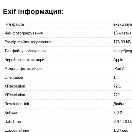
Exif інформация:
Ім'я файла
ekskursiya
Час фотографування
15 жовтня
Розмір файлу зображення
178.33 kB
Тип файлу зображення
image/jpeg
Виробник фотокамери
Apple
Модель фотокамери
iPad Air
Orientation
1
XResolution
72/1
YResolution
72/1
ResolutionUnit
Дюйм
Software
8.0.2
DateTime
2014:10:06
ExposureTime
1/24 sec