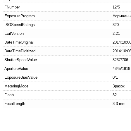
FNumber
12/5
ExposureProgram
Нормальн
ISOSpeedRatings
320
ExifVersion
2.21
DateTimeOriginal
2014:10:06
DateTimeDigitized
2014:10:06
ShutterSpeedValue
3237/706
ApertureValue
4845/1918
ExposureBiasValue
0/1
MeteringMode
Зразок
Flash
32
FocalLength
3.3 mm