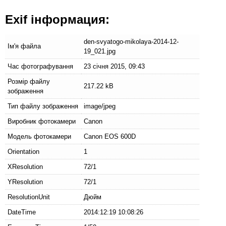
Exif інформация:
den-svyatogo-mikolaya-2014-12-
Ім'я файла
19_021.jpg
Час фотографування
23 січня 2015, 09:43
Розмір файлу
217.22 kB
зображення
Тип файлу зображення
image/jpeg
Виробник фотокамери
Canon
Модель фотокамери
Canon EOS 600D
Orientation
1
XResolution
72/1
YResolution
72/1
ResolutionUnit
Дюйм
DateTime
2014:12:19 10:08:26