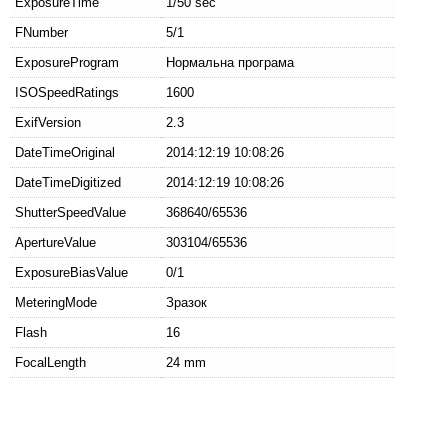
ExposureTime
1/50 sec
FNumber
5/1
ExposureProgram
Нормальна програма
ISOSpeedRatings
1600
ExifVersion
2.3
DateTimeOriginal
2014:12:19 10:08:26
DateTimeDigitized
2014:12:19 10:08:26
ShutterSpeedValue
368640/65536
ApertureValue
303104/65536
ExposureBiasValue
0/1
MeteringMode
Зразок
Flash
16
FocalLength
24 mm