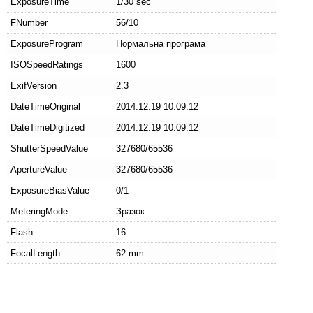
ExposureTime
1/30 sec
FNumber
56/10
ExposureProgram
Нормальна програма
ISOSpeedRatings
1600
ExifVersion
2.3
DateTimeOriginal
2014:12:19 10:09:12
DateTimeDigitized
2014:12:19 10:09:12
ShutterSpeedValue
327680/65536
ApertureValue
327680/65536
ExposureBiasValue
0/1
MeteringMode
Зразок
Flash
16
FocalLength
62 mm