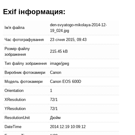
Exif інформация:
den-svyatogo-mikolaya-2014-12-
Ім'я файла
19_024.jpg
Час фотографування
23 січня 2015, 09:43
Розмір файлу
215.45 kB
зображення
Тип файлу зображення
image/jpeg
Виробник фотокамери
Canon
Модель фотокамери
Canon EOS 600D
Orientation
1
XResolution
72/1
YResolution
72/1
ResolutionUnit
Дюйм
DateTime
2014:12:19 10:09:12