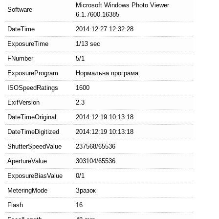
Microsoft Windows Photo Viewer
Software
6.1.7600.16385
DateTime
2014:12:27 12:32:28
ExposureTime
1/13 sec
FNumber
5/1
ExposureProgram
Нормальна програма
ISOSpeedRatings
1600
ExifVersion
2.3
DateTimeOriginal
2014:12:19 10:13:18
DateTimeDigitized
2014:12:19 10:13:18
ShutterSpeedValue
237568/65536
ApertureValue
303104/65536
ExposureBiasValue
0/1
MeteringMode
Зразок
Flash
16