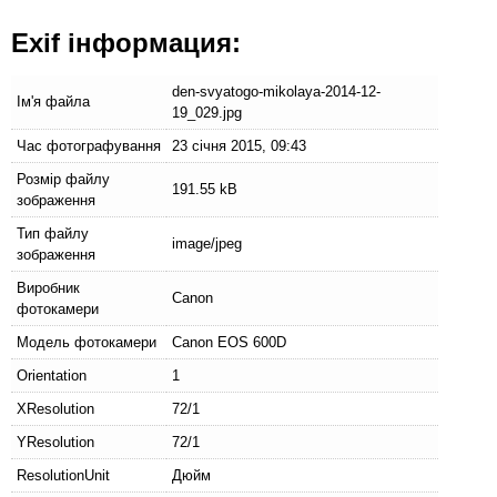
Exif інформация:
den-svyatogo-mikolaya-2014-12-
Ім'я файла
19_029.jpg
Час фотографування
23 січня 2015, 09:43
Розмір файлу
191.55 kB
зображення
Тип файлу
image/jpeg
зображення
Виробник
Canon
фотокамери
Модель фотокамери
Canon EOS 600D
Orientation
1
XResolution
72/1
YResolution
72/1
ResolutionUnit
Дюйм