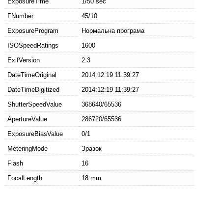
ExposureTime
1/50 sec
FNumber
45/10
ExposureProgram
Нормальна програма
ISOSpeedRatings
1600
ExifVersion
2.3
DateTimeOriginal
2014:12:19 11:39:27
DateTimeDigitized
2014:12:19 11:39:27
ShutterSpeedValue
368640/65536
ApertureValue
286720/65536
ExposureBiasValue
0/1
MeteringMode
Зразок
Flash
16
FocalLength
18 mm