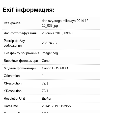
Exif інформация:
den-svyatogo-mikolaya-2014-12-
Ім'я файла
19_035.jpg
Час фотографування
23 січня 2015, 09:43
Розмір файлу
208.74 kB
зображення
Тип файлу зображення
image/jpeg
Виробник фотокамери
Canon
Модель фотокамери
Canon EOS 600D
Orientation
1
XResolution
72/1
YResolution
72/1
ResolutionUnit
Дюйм
DateTime
2014:12:19 11:39:27