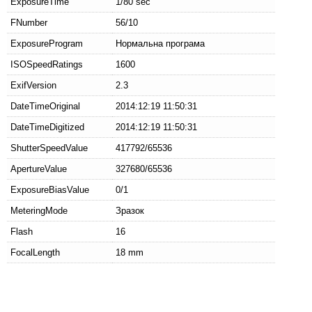
ExposureTime
1/80 sec
FNumber
56/10
ExposureProgram
Нормальна програма
ISOSpeedRatings
1600
ExifVersion
2.3
DateTimeOriginal
2014:12:19 11:50:31
DateTimeDigitized
2014:12:19 11:50:31
ShutterSpeedValue
417792/65536
ApertureValue
327680/65536
ExposureBiasValue
0/1
MeteringMode
Зразок
Flash
16
FocalLength
18 mm