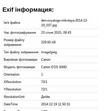
Exif інформация:
den-svyatogo-mikolaya-2014-12-
Ім'я файла
19_037.jpg
Час фотографування
23 січня 2015, 09:43
Розмір файлу
229.65 kB
зображення
Тип файлу зображення
image/jpeg
Виробник фотокамери
Canon
Модель фотокамери
Canon EOS 600D
Orientation
1
XResolution
72/1
YResolution
72/1
ResolutionUnit
Дюйм
DateTime
2014:12:19 11:50:31