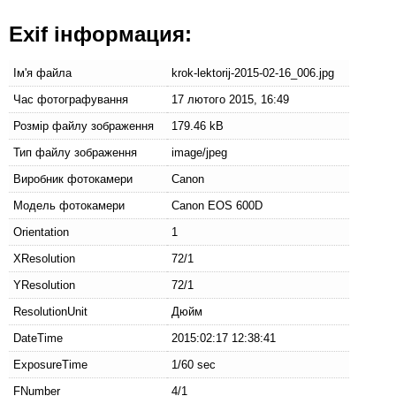
Exif інформация:
Ім'я файла
krok-lektorij-2015-02-16_006.jpg
Час фотографування
17 лютого 2015, 16:49
Розмір файлу зображення
179.46 kB
Тип файлу зображення
image/jpeg
Виробник фотокамери
Canon
Модель фотокамери
Canon EOS 600D
Orientation
1
XResolution
72/1
YResolution
72/1
ResolutionUnit
Дюйм
DateTime
2015:02:17 12:38:41
ExposureTime
1/60 sec
FNumber
4/1