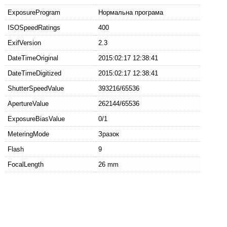
ExposureProgram
Нормальна програма
ISOSpeedRatings
400
ExifVersion
2.3
DateTimeOriginal
2015:02:17 12:38:41
DateTimeDigitized
2015:02:17 12:38:41
ShutterSpeedValue
393216/65536
ApertureValue
262144/65536
ExposureBiasValue
0/1
MeteringMode
Зразок
Flash
9
FocalLength
26 mm