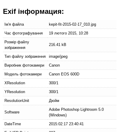
Exif інформация:
Ім'я файла
kepit-fit-2015-02-17_010.jpg
Час фотографування
19 лютого 2015, 10:28
Розмір файлу
216.41 kB
зображення
Тип файлу зображення
image/jpeg
Виробник фотокамери
Canon
Модель фотокамери
Canon EOS 600D
XResolution
300/1
YResolution
300/1
ResolutionUnit
Дюйм
Adobe Photoshop Lightroom 5.0
Software
(Windows)
DateTime
2015:02:17 23:40:41