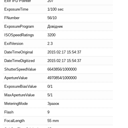
Exif IFD Pointer
207
ExposureTime
1/100 sec
FNumber
56/10
ExposureProgram
Довідник
ISOSpeedRatings
3200
ExifVersion
2.3
DateTimeOriginal
2015:02:17 15:54:37
DateTimeDigitized
2015:02:17 15:54:37
ShutterSpeedValue
6643856/1000000
ApertureValue
4970854/1000000
ExposureBiasValue
0/1
MaxApertureValue
5/1
MeteringMode
Зразок
Flash
9
FocalLength
55 mm