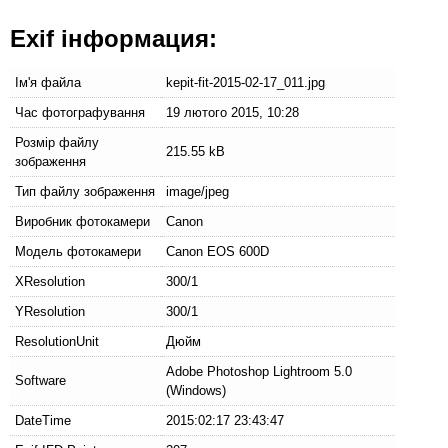
Exif інформация:
Ім'я файла
kepit-fit-2015-02-17_011.jpg
Час фотографування
19 лютого 2015, 10:28
Розмір файлу
215.55 kB
зображення
Тип файлу зображення
image/jpeg
Виробник фотокамери
Canon
Модель фотокамери
Canon EOS 600D
XResolution
300/1
YResolution
300/1
ResolutionUnit
Дюйм
Adobe Photoshop Lightroom 5.0
Software
(Windows)
DateTime
2015:02:17 23:43:47