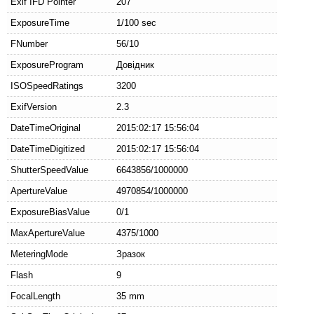
Exif IFD Pointer
207
ExposureTime
1/100 sec
FNumber
56/10
ExposureProgram
Довідник
ISOSpeedRatings
3200
ExifVersion
2.3
DateTimeOriginal
2015:02:17 15:56:04
DateTimeDigitized
2015:02:17 15:56:04
ShutterSpeedValue
6643856/1000000
ApertureValue
4970854/1000000
ExposureBiasValue
0/1
MaxApertureValue
4375/1000
MeteringMode
Зразок
Flash
9
FocalLength
35 mm