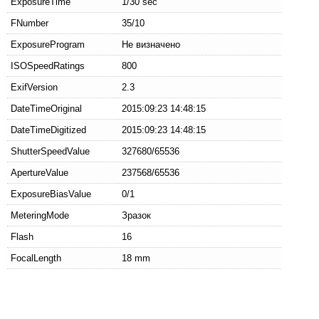
ExposureTime
1/30 sec
FNumber
35/10
ExposureProgram
Не визначено
ISOSpeedRatings
800
ExifVersion
2.3
DateTimeOriginal
2015:09:23 14:48:15
DateTimeDigitized
2015:09:23 14:48:15
ShutterSpeedValue
327680/65536
ApertureValue
237568/65536
ExposureBiasValue
0/1
MeteringMode
Зразок
Flash
16
FocalLength
18 mm