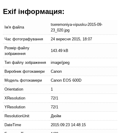
Exif інформация:
tseremoniya-vipusku-2015-09-
Ім'я файла
23_020.jpg
Час фотографування
24 вересня 2015, 18:07
Розмір файлу
143.49 kB
зображення
Тип файлу зображення
image/jpeg
Виробник фотокамери
Canon
Модель фотокамери
Canon EOS 600D
Orientation
1
XResolution
72/1
YResolution
72/1
ResolutionUnit
Дюйм
DateTime
2015:09:23 14:48:15