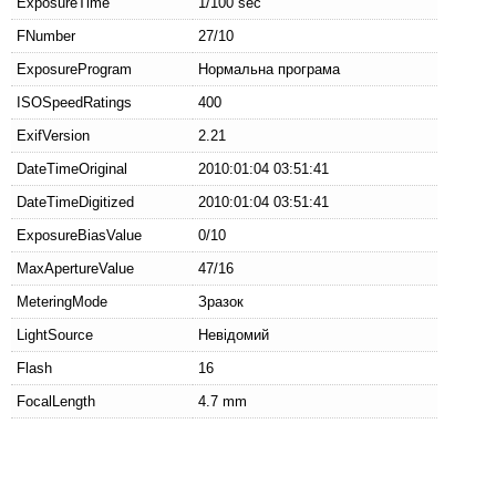
ExposureTime
1/100 sec
FNumber
27/10
ExposureProgram
Нормальна програма
ISOSpeedRatings
400
ExifVersion
2.21
DateTimeOriginal
2010:01:04 03:51:41
DateTimeDigitized
2010:01:04 03:51:41
ExposureBiasValue
0/10
MaxApertureValue
47/16
MeteringMode
Зразок
LightSource
Невідомий
Flash
16
FocalLength
4.7 mm