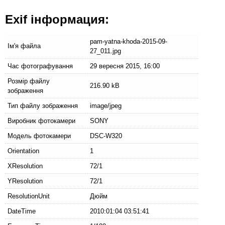
Exif інформация:
pam-yatna-khoda-2015-09-
Ім'я файла
27_011.jpg
Час фотографування
29 вересня 2015, 16:00
Розмір файлу
216.90 kB
зображення
Тип файлу зображення
image/jpeg
Виробник фотокамери
SONY
Модель фотокамери
DSC-W320
Orientation
1
XResolution
72/1
YResolution
72/1
ResolutionUnit
Дюйм
DateTime
2010:01:04 03:51:41