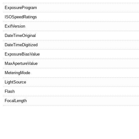
ExposureProgram
ISOSpeedRatings
ExifVersion
DateTimeOriginal
DateTimeDigitized
ExposureBiasValue
MaxApertureValue
MeteringMode
LightSource
Flash
FocalLength