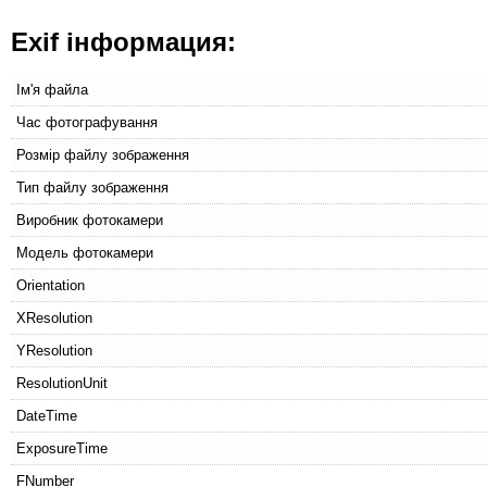
Exif інформация:
Ім'я файла
Час фотографування
Розмір файлу зображення
Тип файлу зображення
Виробник фотокамери
Модель фотокамери
Orientation
XResolution
YResolution
ResolutionUnit
DateTime
ExposureTime
FNumber