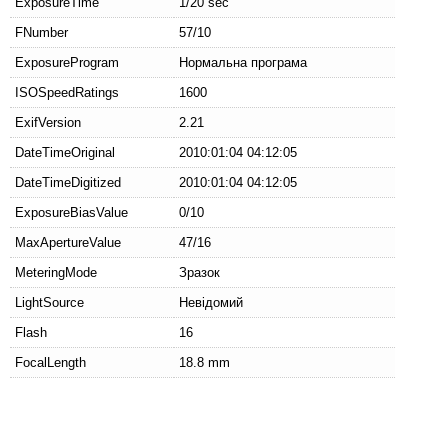
ExposureTime
1/20 sec
FNumber
57/10
ExposureProgram
Нормальна програма
ISOSpeedRatings
1600
ExifVersion
2.21
DateTimeOriginal
2010:01:04 04:12:05
DateTimeDigitized
2010:01:04 04:12:05
ExposureBiasValue
0/10
MaxApertureValue
47/16
MeteringMode
Зразок
LightSource
Невідомий
Flash
16
FocalLength
18.8 mm