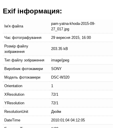
Exif інформация:
pam-yatna-khoda-2015-09-
Ім'я файла
27_017.jpg
Час фотографування
29 вересня 2015, 16:00
Розмір файлу
203.35 kB
зображення
Тип файлу зображення
image/jpeg
Виробник фотокамери
SONY
Модель фотокамери
DSC-W320
Orientation
1
XResolution
72/1
YResolution
72/1
ResolutionUnit
Дюйм
DateTime
2010:01:04 04:12:05