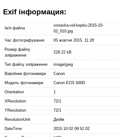
Exif інформация:
vistavka-vid-kepitu-2015-10-
Ім'я файла
02_010.jpg
Час фотографування
05 жовтня 2015, 11:28
Розмір файлу
228.22 kB
зображення
Тип файлу зображення
image/jpeg
Виробник фотокамери
Canon
Модель фотокамери
Canon EOS 600D
Orientation
1
XResolution
72/1
YResolution
72/1
ResolutionUnit
Дюйм
DateTime
2015:10:02 09:52:02