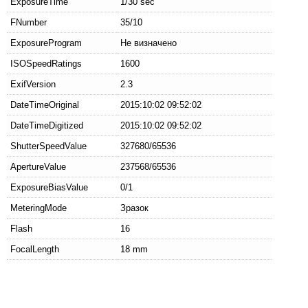
ExposureTime
1/30 sec
FNumber
35/10
ExposureProgram
Не визначено
ISOSpeedRatings
1600
ExifVersion
2.3
DateTimeOriginal
2015:10:02 09:52:02
DateTimeDigitized
2015:10:02 09:52:02
ShutterSpeedValue
327680/65536
ApertureValue
237568/65536
ExposureBiasValue
0/1
MeteringMode
Зразок
Flash
16
FocalLength
18 mm