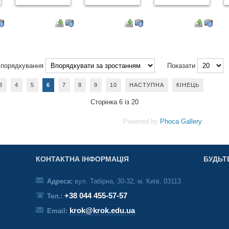
порядкування
Показати
3
4
5
6
7
8
9
10
НАСТУПНА
КІНЕЦЬ
Сторінка 6 із 20
Powered by
Phoca Gallery
КОНТАКТНА ІНФОРМАЦІЯ
БУДЬТ
Адреса:
вул. Табірна, 30-32, м. Київ, 03113
+38 044 455-57-57
Тел.:
krok@krok.edu.ua
Email: